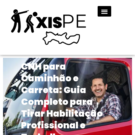
CNH para
Caminhão e
Carreta: Guia
Completo para
Tirar Habilitação
Profissional e