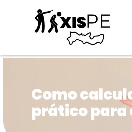
Como calcula
prático para