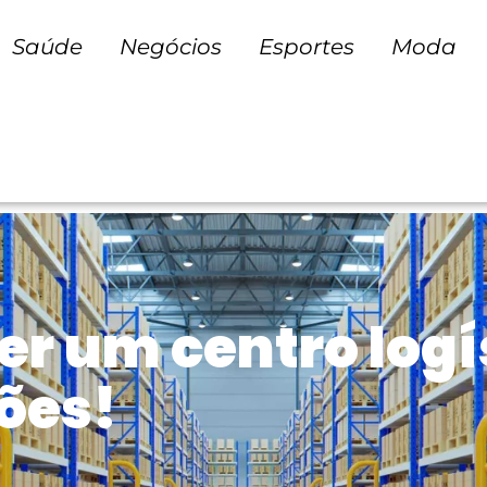
Saúde
Negócios
Esportes
Moda
r um centro logís
ões!