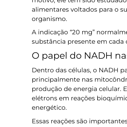
motivo, ele tem sido estudad
alimentares voltados para o su
organismo.
A indicação “20 mg” normalme
substância presente em cada 
O papel do NADH nas
Dentro das células, o NADH p
principalmente nas mitocôndri
produção de energia celular.
elétrons em reações bioquími
energético.
Essas reações são importante