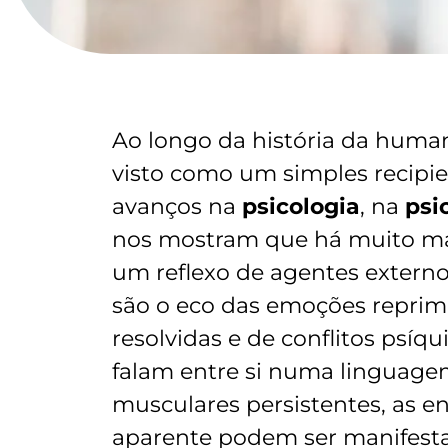
Ao longo da história da huma
visto como um simples recipien
avanços na
psicologia
, na
psi
nos mostram que há muito ma
um reflexo de agentes externos
são o eco das emoções reprimi
resolvidas e de conflitos psíq
falam entre si numa linguage
musculares persistentes, as e
aparente podem ser manifest