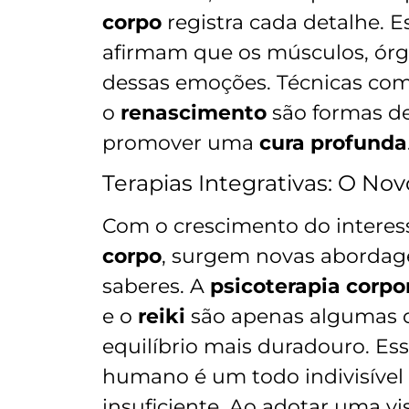
corpo
registra cada detalhe. E
afirmam que os músculos, órgã
dessas emoções. Técnicas co
o
renascimento
são formas de
promover uma
cura profunda
Terapias Integrativas: O No
Com o crescimento do interes
corpo
, surgem novas aborda
saberes. A
psicoterapia corpo
e o
reiki
são apenas algumas d
equilíbrio mais duradouro. Es
humano é um todo indivisível e
insuficiente. Ao adotar uma v