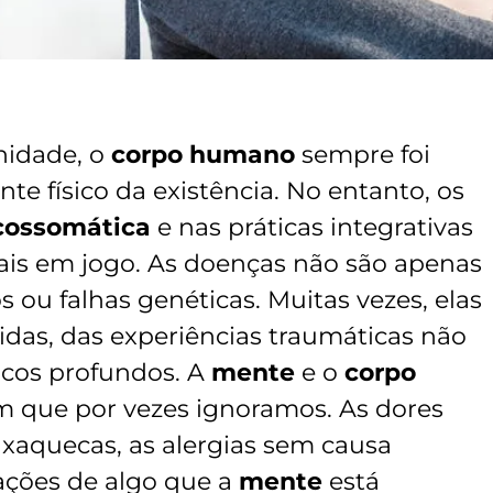
nidade, o
corpo humano
sempre foi
te físico da existência. No entanto, os
cossomática
e nas práticas integrativas
is em jogo. As doenças não são apenas
 ou falhas genéticas. Muitas vezes, elas
das, das experiências traumáticas não
uicos profundos. A
mente
e o
corpo
m que por vezes ignoramos. As dores
nxaquecas, as alergias sem causa
ações de algo que a
mente
está