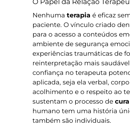
O Papel da Relação Terapêu
Nenhuma
terapia
é eficaz se
paciente. O vínculo criado de
para o acesso a conteúdos em
ambiente de segurança emocio
experiências traumáticas de 
reinterpretação mais saudável
confiança no terapeuta potenci
aplicada, seja ela verbal, corp
acolhimento e o respeito ao t
sustentam o processo de
cura
humano tem uma história única
também são individuais.