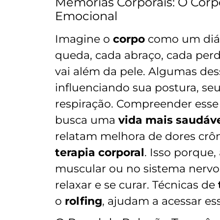
Memórias Corporais: O Corp
Emocional
Imagine o
corpo
como um diár
queda, cada abraço, cada per
vai além da pele. Algumas dess
influenciando sua postura, se
respiração. Compreender ess
busca uma
vida mais saudáve
relatam melhora de dores crô
terapia corporal
. Isso porque,
muscular ou no sistema nervo
relaxar e se curar. Técnicas de
o
rolfing
, ajudam a acessar es