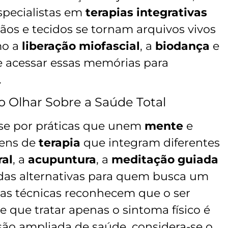
specialistas em
terapias integrativas
os e tecidos se tornam arquivos vivos
mo a
liberação miofascial
, a
biodança
e
 acessar essas memórias para
.
vo Olhar Sobre a Saúde Total
se por práticas que unem
mente
e
gens de
terapia
que integram diferentes
ral
, a
acupuntura
, a
meditação guiada
as alternativas para quem busca um
sas técnicas reconhecem que o ser
 que tratar apenas o sintoma físico é
isão ampliada de saúde, considera-se o