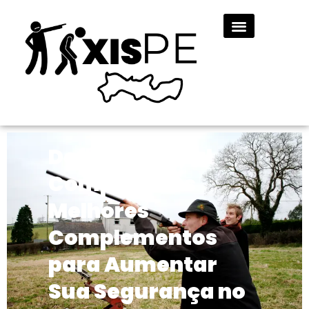
Defesa Pessoal
Completa: Os
Melhores
Complementos
para Aumentar
Sua Segurança no