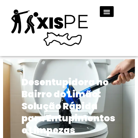
Desentupidora no
Bairro do Limão:
Solução Rápida
para Entupimentos
e Limpezas