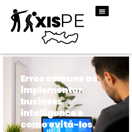
Erros comuns ao
implementar
business
intelligence e
como evitá-los