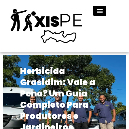
Herbicida
Grasidim: Vale a
Pena? Um Guia
Completo Para
Produtores e
Jardineiros