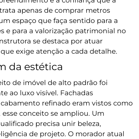
preendimento e a confiança que a
 trata apenas de comprar metros
um espaço que faça sentido para a
es e para a valorização patrimonial no
nstrutora se destaca por atuar
ue exige atenção a cada detalhe.
m da estética
to de imóvel de alto padrão foi
e ao luxo visível. Fachadas
acabamento refinado eram vistos como
e, esse conceito se ampliou. Um
lificado precisa unir beleza,
eligência de projeto. O morador atual