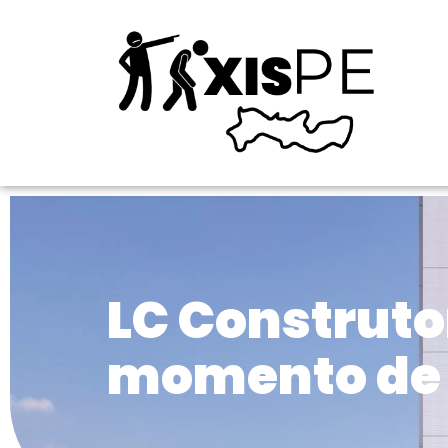
LC Construt
momento de 