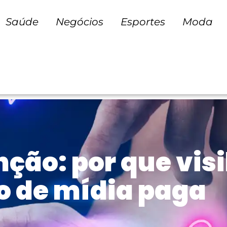
Saúde
Negócios
Esportes
Moda
nção: por que vis
o de mídia paga