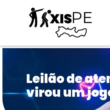
Leilão de ate
virou um jog