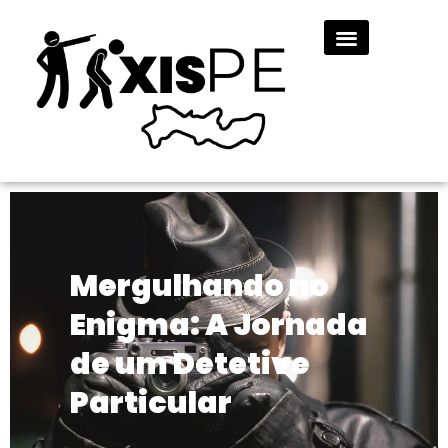
Mergulhando no
Enigma: A Jornada
de um Detetive
Particular