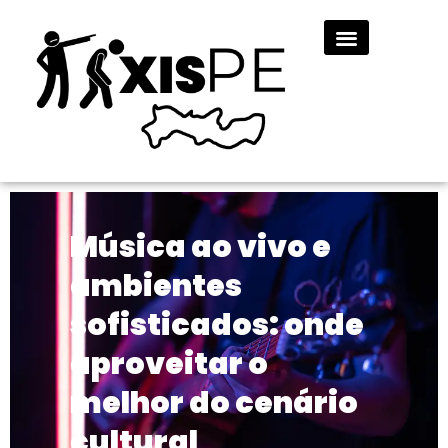
Música ao vivo e
ambientes
sofisticados: onde
aproveitar o
melhor do cenário
cultural