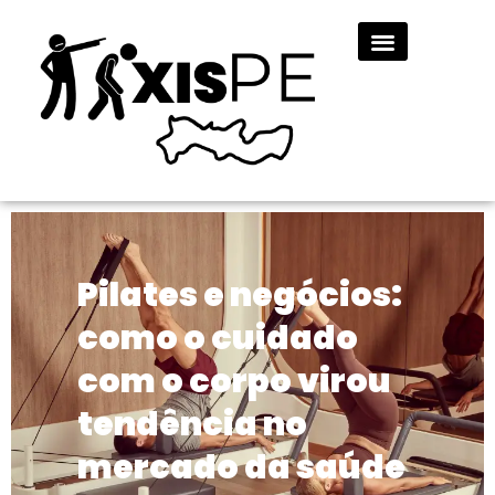
Pilates e negócios:
como o cuidado
com o corpo virou
tendência no
mercado da saúde