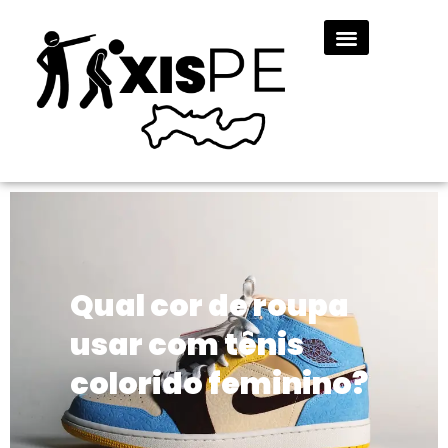
Qual cor de roupa
usar com tênis
colorido feminino?