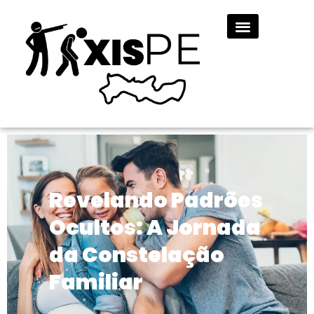
Revelando Padrões
Ocultos: A Jornada
da Constelação
Familiar