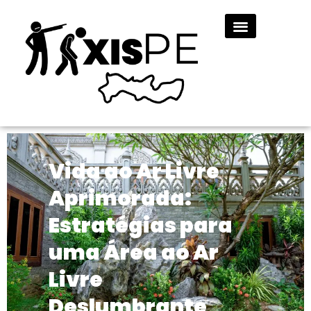
Vida ao Ar Livre
Aprimorada:
Estratégias para
uma Área ao Ar
Livre
Deslumbrante