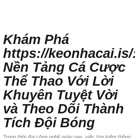
Khám Phá
https://keonhacai.is/:
Nền Tảng Cá Cược
Thể Thao Với Lời
Khuyên Tuyệt Vời
và Theo Dõi Thành
Tích Đội Bóng
Trong thời đại công nghệ ngày nay, việc tìm kiếm thông