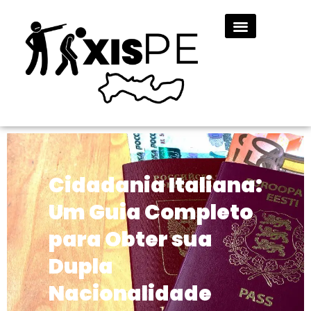
Cidadania Italiana:
Um Guia Completo
para Obter sua
Dupla
Nacionalidade