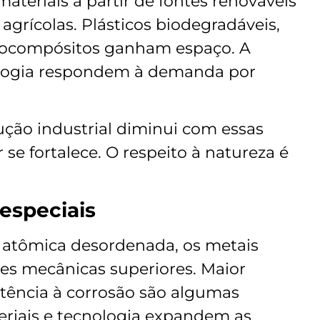
materiais a partir de fontes renováveis
agrícolas. Plásticos biodegradáveis,
biocompósitos ganham espaço. A
nologia respondem à demanda por
ção industrial diminui com essas
 se fortalece. O respeito à natureza é
 especiais
a atômica desordenada, os metais
es mecânicas superiores. Maior
istência à corrosão são algumas
eriais e tecnologia expandem as