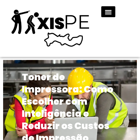
Toner de
Impressora: Como
Escolher com
Inteligência e
Reduzir os Custos
de Impressão